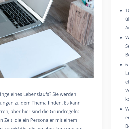
1
ü
A
W
S
B
6
L
e
V
Länge eines Lebenslaufs? Sie werden
k
nungen zu dem Thema finden. Es kann
W
ren, aber hier sind die Grundregeln:
e
n Zeit, die ein Personaler mit einem
B
ist es wichtig, diesen eher kurz und auf