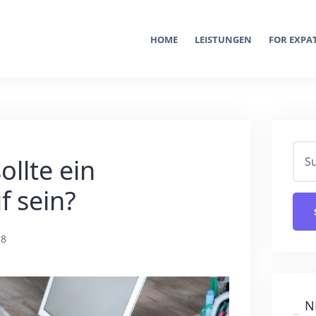
HOME
LEISTUNGEN
FOR EXPA
ollte ein
f sein?
18
N