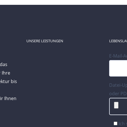
UNSERE LEISTUNGEN
LEBENSLA
E-Mail-
 das
 Ihre
ktur bis
Datei-U
oder PD
ir Ihnen
Ich