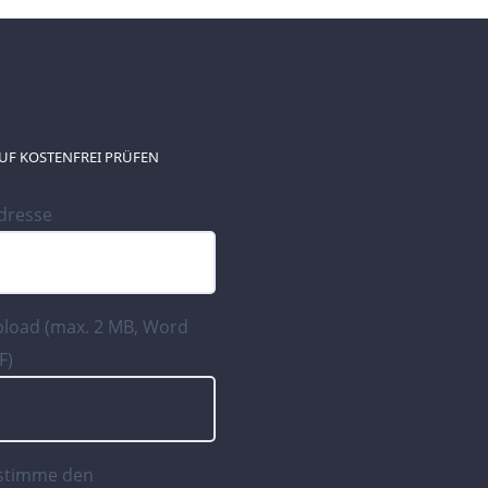
UF KOSTENFREI PRÜFEN
Adresse
pload (max. 2 MB, Word
F)
 stimme den