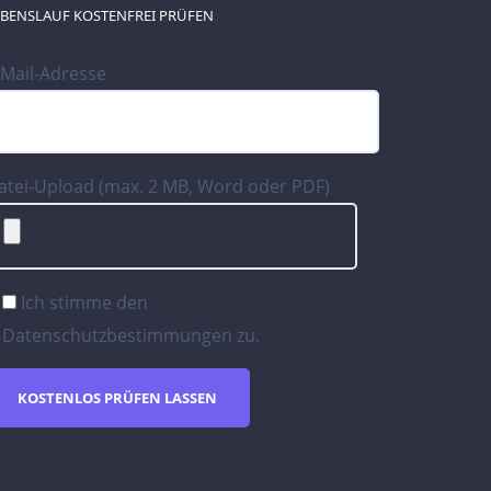
EBENSLAUF KOSTENFREI PRÜFEN
-Mail-Adresse
atei-Upload (max. 2 MB, Word oder PDF)
Ich stimme den
Datenschutzbestimmungen
zu.