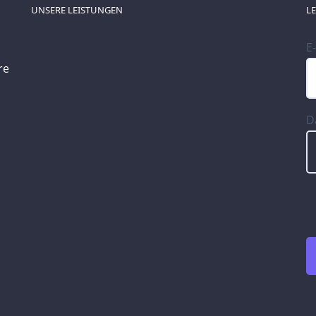
UNSERE LEISTUNGEN
L
E
re
D