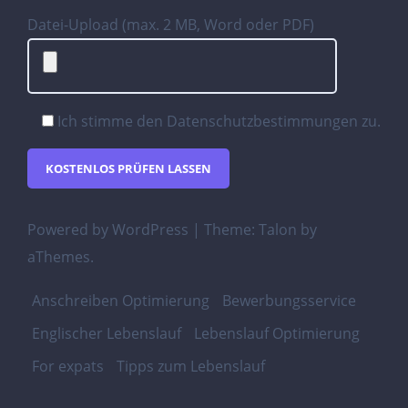
Datei-Upload (max. 2 MB, Word oder PDF)
Ich stimme den
Datenschutzbestimmungen
zu.
Powered by WordPress
|
Theme:
Talon
by
aThemes.
Anschreiben Optimierung
Bewerbungsservice
Englischer Lebenslauf
Lebenslauf Optimierung
For expats
Tipps zum Lebenslauf