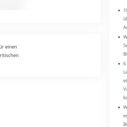
1
ü
A
W
S
ür einen
B
ritischen
6
L
e
V
k
W
e
B