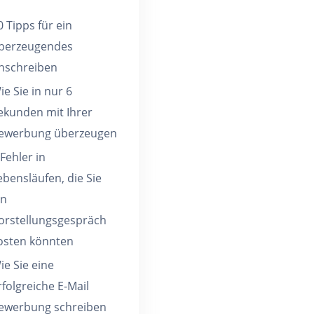
0 Tipps für ein
berzeugendes
nschreiben
ie Sie in nur 6
ekunden mit Ihrer
ewerbung überzeugen
 Fehler in
ebensläufen, die Sie
in
orstellungsgespräch
osten könnten
ie Sie eine
rfolgreiche E-Mail
ewerbung schreiben