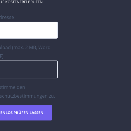
UF KOSTENFREI PRÜFEN
Adresse
pload (max. 2 MB, Word
F)
 stimme den
schutzbestimmungen
zu.