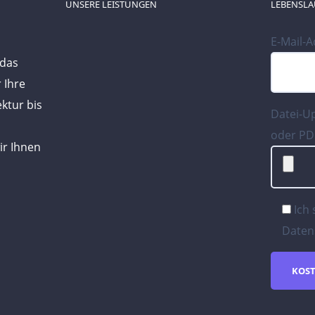
UNSERE LEISTUNGEN
LEBENSLA
E-Mail-
 das
 Ihre
ktur bis
Datei-U
oder PD
ir Ihnen
Ich
Daten