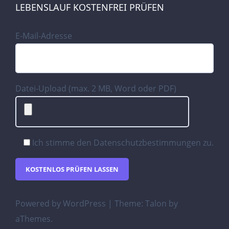
LEBENSLAUF KOSTENFREI PRÜFEN
E-Mail-Adresse
Datei-Upload (max. 2 MB, Word oder PDF)
Ich stimme den
Datenschutzbestimmungen
zu.
Powered by WordPress
|
Theme:
Talon
by
aThemes.