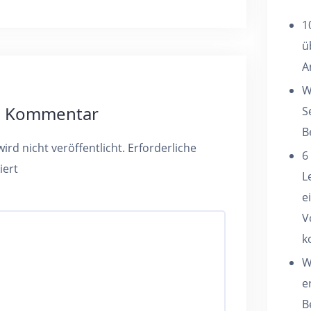
1
ü
A
W
en Kommentar
S
B
ird nicht veröffentlicht.
Erforderliche
6
iert
L
e
V
k
W
e
B