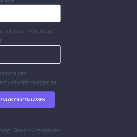
Adresse
pload (max. 2 MB, Word
F)
 stimme den
schutzbestimmungen
zu.
rung
Bewerbungsservice