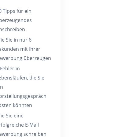
0 Tipps für ein
berzeugendes
nschreiben
ie Sie in nur 6
ekunden mit Ihrer
ewerbung überzeugen
 Fehler in
ebensläufen, die Sie
in
orstellungsgespräch
osten könnten
ie Sie eine
rfolgreiche E-Mail
ewerbung schreiben