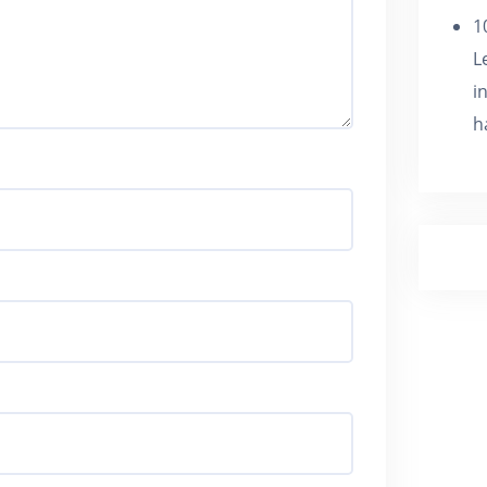
1
L
i
h