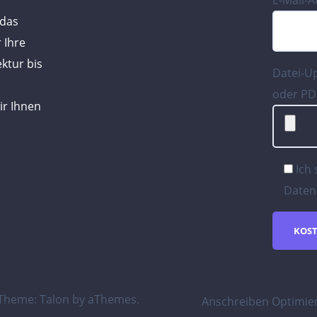
E-Mail-
 das
 Ihre
ktur bis
Datei-U
oder PD
ir Ihnen
Ich
Daten
Theme:
Talon
by aThemes.
Anschreiben Optimie